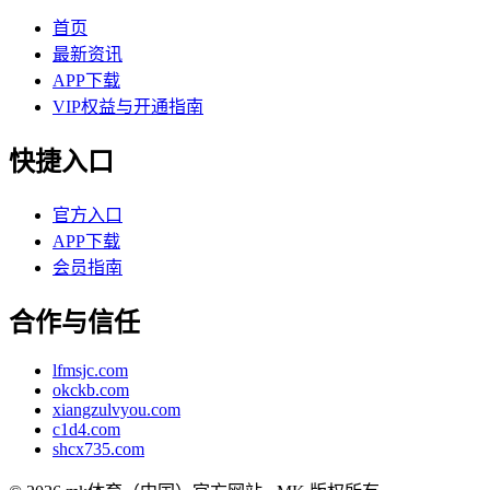
首页
最新资讯
APP下载
VIP权益与开通指南
快捷入口
官方入口
APP下载
会员指南
合作与信任
lfmsjc.com
okckb.com
xiangzulvyou.com
c1d4.com
shcx735.com