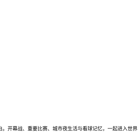
明白。开幕战、重要比赛、城市夜生活与看球记忆，一起进入世界