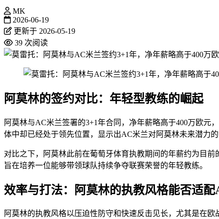
MK
2026-06-19
更新于 2026-05-19
39 次阅读
阿莫林的签约对比：年轻型教练的崛起
阿莫林与AC米兰签署的3+1年合同，净年薪略高于400万
体中却已经处于领先位置，显示出AC米兰对阿莫林未来潜力的
对比之下，阿莫林此前在葡萄牙体育执教期间的年薪约为目前的
旨在培养一位能够带领球队持续争夺联赛荣誉的年轻教练。
效率与打法：阿莫林的执教风格能否适配
阿莫林的执教风格以压迫性防守和快速反击见长，尤其是在欧