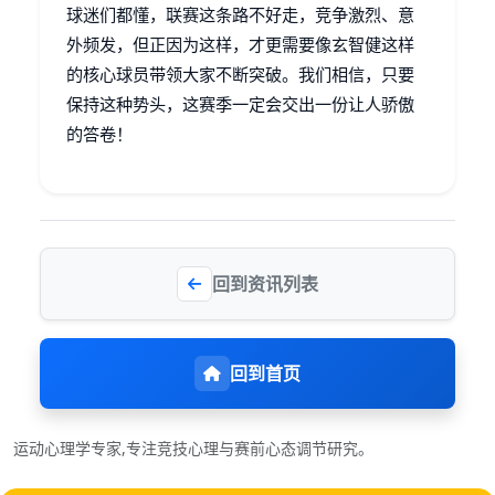
球迷们都懂，联赛这条路不好走，竞争激烈、意
外频发，但正因为这样，才更需要像玄智健这样
的核心球员带领大家不断突破。我们相信，只要
保持这种势头，这赛季一定会交出一份让人骄傲
的答卷！
回到资讯列表
回到首页
运动心理学专家,专注竞技心理与赛前心态调节研究。