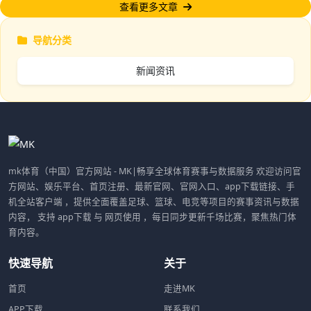
查看更多文章
导航分类
新闻资讯
mk体育（中国）官方网站 - MK|畅享全球体育赛事与数据服务 欢迎访问官
方网站、娱乐平台、首页注册、最新官网、官网入口、app下载链接、手
机全站客户端 ，提供全面覆盖足球、篮球、电竞等项目的赛事资讯与数据
内容， 支持 app下载 与 网页使用 ，每日同步更新千场比赛，聚焦热门体
育内容。
快速导航
关于
首页
走进MK
APP下载
联系我们