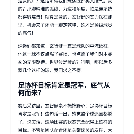
是蒙的』？这话听得我们球迷既好笑又服气。蒙
的？那脚精准的弧线、力道和角度，怕是连系统
都得喊离谱！就算是蒙的，玄智健的实力摆在那
里，机会来了还能一脚定乾坤，这才是顶级球员
的霸气！
球迷们都知道，玄智健一直是球队的中流砥柱，
他这一球不仅点燃了赛场，也点燃了我们对本赛
季的无限期待。世界波是蒙的？行吧，那以后多
蒙几个这样的球，我们求之不得！
足协杯目标肯定是冠军，底气从
何而来？
赛后采访里，玄智健毫不掩饰野心：足协杯目标
肯定是冠军！这句话一出，感觉整个球迷圈都燃
了。说实话，这场比赛的状态完全配得上这样的
目标。不管是团队配合还是关键球员的发挥，大