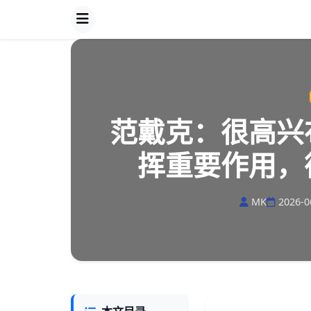
范戴克：很高兴
挥重要作用，
MK
2026-0