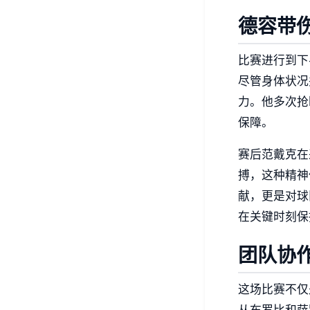
德容带
比赛进行到下
尽管身体状况
力。他多次抢
保障。
赛后范戴克在
搏，这种精神
献，更是对球
在关键时刻保
团队协
这场比赛不仅
从布罗比和萨