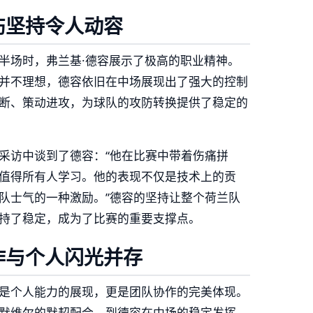
伤坚持令人动容
半场时，弗兰基·德容展示了极高的职业精神。
并不理想，德容依旧在中场展现出了强大的控制
断、策动进攻，为球队的攻防转换提供了稳定的
采访中谈到了德容：“他在比赛中带着伤痛拼
值得所有人学习。他的表现不仅是技术上的贡
队士气的一种激励。”德容的坚持让整个荷兰队
持了稳定，成为了比赛的重要支撑点。
作与个人闪光并存
是个人能力的展现，更是团队协作的完美体现。
默维尔的默契配合，到德容在中场的稳定发挥，