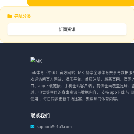
导航分类
新闻资讯
mk体育（中国）官方网站 - MK|畅享全球体育赛事与数据服
欢迎访问官方网站、娱乐平台、首页注册、最新官网、官网
口、app下载链接、手机全站客户端 ，提供全面覆盖足球、
球、电竞等项目的赛事资讯与数据内容， 支持 app下载 与 
使用 ，每日同步更新千场比赛，聚焦热门体育内容。
联系我们
support@e1u3.com