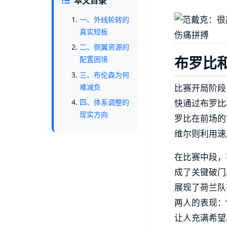
本文目录
一、外线轮转的
真实短板
二、侧翼资源的
布罗比
配置困境
三、布伦森为何
难减负
比赛开局阶段
快通过布罗比
四、体系调整的
现实方向
罗比在前场的
维尔则利用速
在比赛中段，
成了关键破门
展现了荷兰队
两人的表现：
让人充满希望