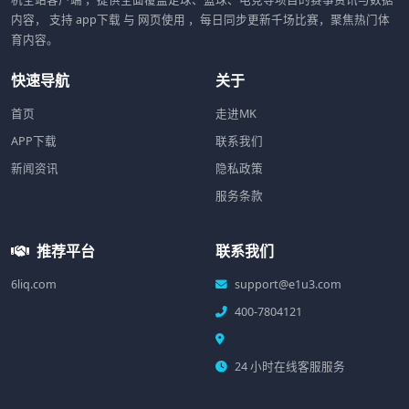
内容， 支持 app下载 与 网页使用 ，每日同步更新千场比赛，聚焦热门体
育内容。
快速导航
关于
首页
走进MK
APP下载
联系我们
新闻资讯
隐私政策
服务条款
推荐平台
联系我们
6liq.com
support@e1u3.com
400-7804121
24 小时在线客服服务