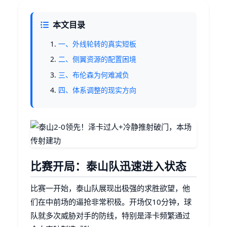
本文目录
一、外线轮转的真实短板
二、侧翼资源的配置困境
三、布伦森为何难减负
四、体系调整的现实方向
比赛开局：泰山队迅速进入状态
比赛一开始，泰山队展现出极强的求胜欲望，他
们在中前场的逼抢非常积极。开场仅10分钟，球
队就多次威胁对手的防线，特别是泽卡频繁通过