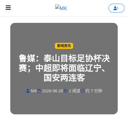
新闻资讯
鲁媒：泰山目标足协杯决
赛；中超即将面临辽宁、
国安两连客
MK
2026-06-28
2 阅读
约 7 分钟